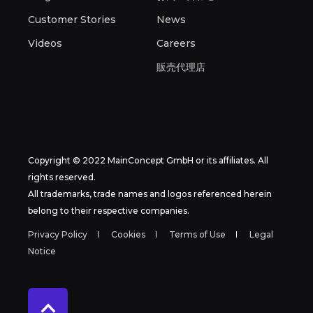
Customer Stories
News
Videos
Careers
販売代理店
Copyright © 2022 MainConcept GmbH or its affiliates. All
rights reserved.
All trademarks, trade names and logos referenced herein
belong to their respective companies.
Privacy Policy
Cookies
Terms of Use
Legal
Notice