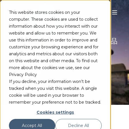
This website stores cookies on your
computer. These cookies are used to collect
HDR CONVERSION
information about how you interact with our
website and allow us to remember you. We
効率的なライブ制作のための高品
use this information in order to improve and
customize your browsing experience and for
質4K60リアルタイムHDR変換
analytics and metrics about our visitors both
on this website and other media. To find out
more about the cookies we use, see our
無料でお試しください
Privacy Policy
If you decline, your information won’t be
tracked when you visit this website. A single
cookie will be used in your browser to
remember your preference not to be tracked.
Cookies settings
Accept All
Decline All