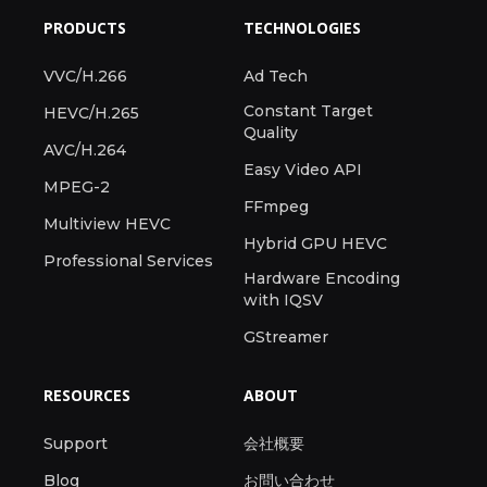
PRODUCTS
TECHNOLOGIES
VVC/H.266
Ad Tech
Constant Target
HEVC/H.265
Quality
AVC/H.264
Easy Video API
MPEG-2
FFmpeg
Multiview HEVC
Hybrid GPU HEVC
Professional Services
Hardware Encoding
with IQSV
GStreamer
RESOURCES
ABOUT
Support
会社概要
Blog
お問い合わせ