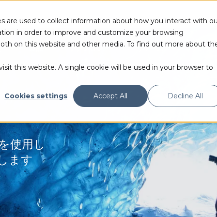
s are used to collect information about how you interact with ou
tion in order to improve and customize your browsing
 both on this website and other media. To find out more about th
て
製品
テクノロジー
リソース
サポー
sit this website. A single cookie will be used in your browser to
Cookies settings
Accept All
Decline All
を使用し
します