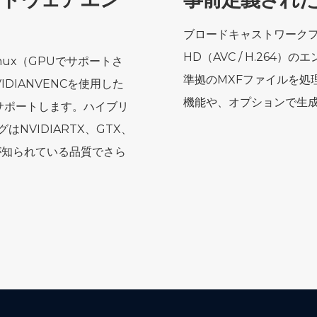
ブロードキャストワークフロー
HD（AVC / H.264
びLinux（GPUでサポートさ
準拠のMXFファイルを処
NVIDIANVENCを使用した
機能や、オプションで生成
をサポートします。ハイブリ
NVIDIARTX、GTX、
ptが知られている品質でさら