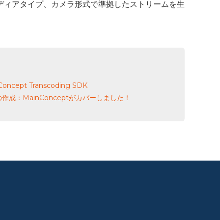
ディアタイプ、カメラ形式で準拠したストリームを生
ept Transcoding SDK
ツの作成：MainConceptがカバーしました！