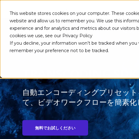
Blog
Login
Newsletter
This website stores cookies on your computer. These cookie
website and allow us to remember you. We use this informa
experience and for analytics and metrics about our visitors
につい
cookies we use, see our Privacy Policy
If you decline, your information won’t be tracked when you vi
remember your preference not to be tracked.
TRANSCODING SDK
自動エンコーディングプリセット
て、ビデオワークフローを簡素化
無料でお試しください