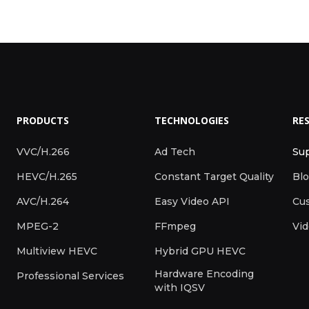
PRODUCTS
TECHNOLOGIES
RE
VVC/H.266
Ad Tech
Su
HEVC/H.265
Constant Target Quality
Bl
AVC/H.264
Easy Video API
Cus
MPEG-2
FFmpeg
Vi
Multiview HEVC
Hybrid GPU HEVC
Hardware Encoding
Professional Services
with IQSV