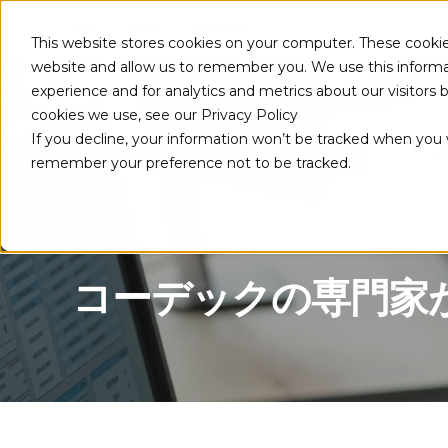
Blog
Login
Newsletter
This website stores cookies on your computer. These cookie
website and allow us to remember you. We use this informa
experience and for analytics and metrics about our visitors
につい
cookies we use, see our Privacy Policy
If you decline, your information won’t be tracked when you vi
remember your preference not to be tracked.
コーデックの専門家