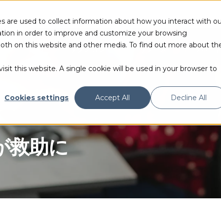
s are used to collect information about how you interact with ou
tion in order to improve and customize your browsing
 both on this website and other media. To find out more about th
て
製品
テクノロジー
リソース
サポー
sit this website. A single cookie will be used in your browser to
Cookies settings
Accept All
Decline All
が救助に