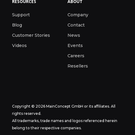
RESOURCES
ABOUT
Support
Company
Blog
Contact
Customer Stories
News
Videos
Events
Careers
Resellers
Copyright © 2026 MainConcept GmbH or its affiliates. All
rights reserved.
All trademarks, trade names and logos referenced herein
belong to their respective companies.