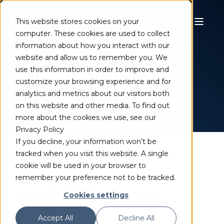
This website stores cookies on your
computer. These cookies are used to collect
PRO CAMERA TRANSCODERS
information about how you interact with our
website and allow us to remember you. We
Für Sony und
use this information in order to improve and
customize your browsing experience and for
Panasonic
analytics and metrics about our visitors both
on this website and other media. To find out
more about the cookies we use, see our
Privacy Policy
If you decline, your information won’t be
tracked when you visit this website. A single
cookie will be used in your browser to
Vorkonfigurierte Microservice-
remember your preference not to be tracked.
Produkte für Broadcast und
Cookies settings
Produktion
Accept All
Decline All